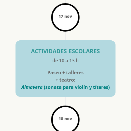
17 nov
actividades escolares
de 10 a 13 h
Paseo + talleres
+ teatro:
Almavera
(sonata para violín y títeres)
18 nov