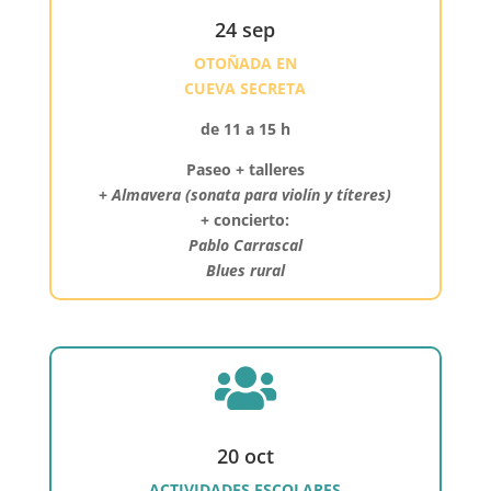
24 sep
OTOÑADA EN
CUEVA SECRETA
de 11 a 15 h
Paseo + talleres
+
Almavera (sonata para violín y títeres)
+ concierto:
Pablo Carrascal
Blues rural

20 oct
ACTIVIDADES ESCOLARES