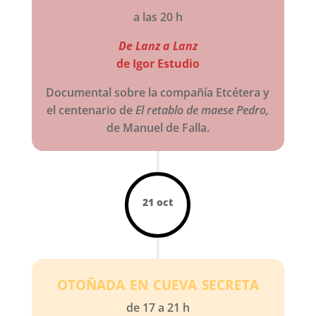
a las 20 h
De Lanz a Lanz
de Igor Estudio
Documental sobre la compañía Etcétera y
el centenario de
El retablo de maese Pedro,
de Manuel de Falla.
21 oct
otoñada en cueva secreta
de 17 a 21 h