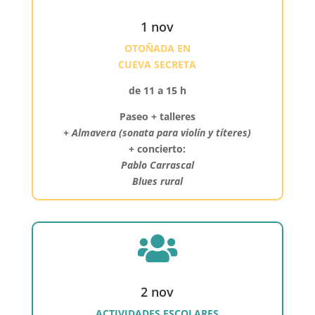
1 nov
OTOÑADA EN
CUEVA SECRETA
de 11 a 15 h
Paseo + talleres
+
Almavera (sonata para violín y títeres)
+ concierto:
Pablo Carrascal
Blues rural

2 nov
ACTIVIDADES ESCOLARES