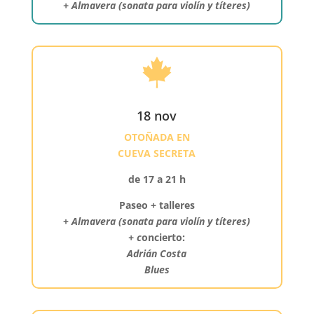
+ Almavera (sonata para violín y títeres)

18 nov
OTOÑADA EN
CUEVA SECRETA
de 17 a 21 h
Paseo + talleres
+
Almavera (sonata para violín y títeres)
+ c
oncierto:
Adrián Costa
Blues