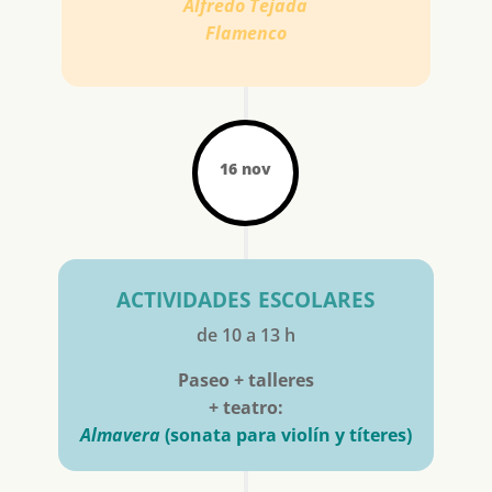
Alfredo Tejada
Flamenco
16 nov
actividades escolares
de 10 a 13 h
Paseo + talleres
+ teatro:
Almavera
(sonata para violín y títeres)