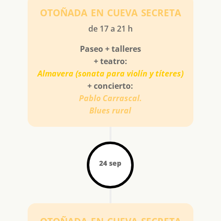
otoñada en cueva secreta
de 17 a 21 h
Paseo + talleres
+ teatro:
Almavera (sonata para violín y títeres)
+ concierto:
Pablo Carrascal.
Blues rural
24 sep
otoñada en cueva secreta