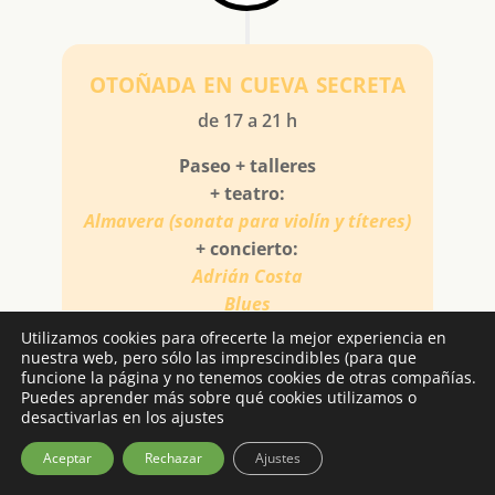
otoñada en cueva secreta
de 17 a 21 h
Paseo + talleres
+ teatro:
Almavera (sonata para violín y títeres)
+ concierto:
Adrián Costa
Blues
Utilizamos cookies para ofrecerte la mejor experiencia en
nuestra web, pero sólo las imprescindibles (para que
funcione la página y no tenemos cookies de otras compañías.
Puedes aprender más sobre qué cookies utilizamos o
desactivarlas en los ajustes
19 nov
Aceptar
Rechazar
Ajustes