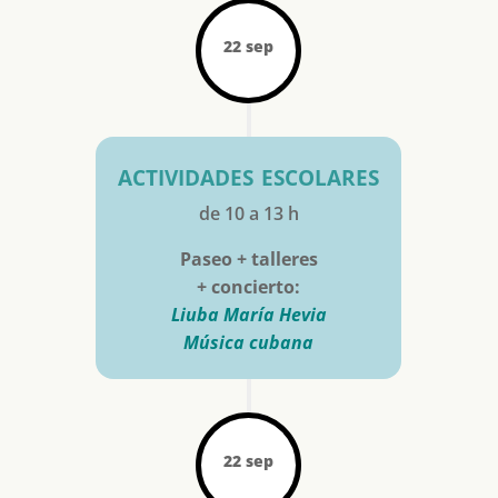
22 sep
actividades escolares
de 10 a 13 h
Paseo + talleres
+ concierto:
Liuba María Hevia
Música cubana
22 sep