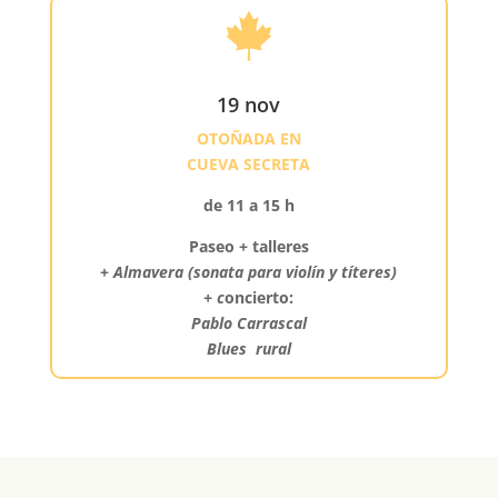

19 nov
OTOÑADA EN
CUEVA SECRETA
de 11 a 15 h
Paseo + talleres
+
Almavera (sonata para violín y títeres)
+ c
oncierto:
Pablo Carrascal
Blues rural