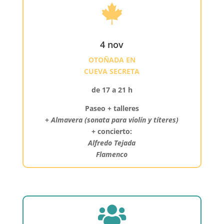

4 nov
OTOÑADA EN
CUEVA SECRETA
de 17 a 21 h
Paseo + talleres
+
Almavera (sonata para violín y títeres)
+ concierto:
Alfredo Tejada
Flamenco
