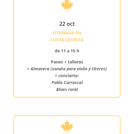

22 oct
OTOÑADA EN
CUEVA SECRETA
de 11 a 15 h
Paseo + talleres
+
Almavera (sonata para violín y títeres)
+ c
oncierto:
Pablo Carrascal
Blues rural
