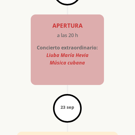
apertura
a las 20 h
Concierto extraordinario:
Liuba María Hevia
Música cubana
23 sep