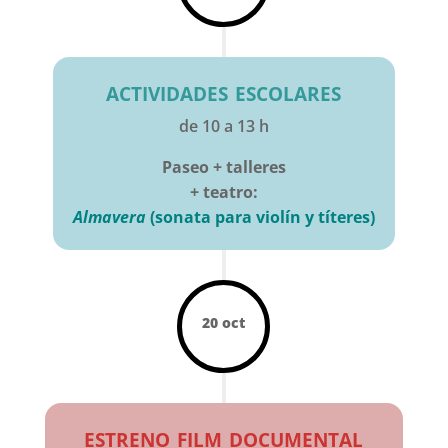
actividades escolares
de 10 a 13 h
Paseo + talleres
+ teatro:
Almavera
(sonata para violín y títeres)
20 oct
estreno film documental